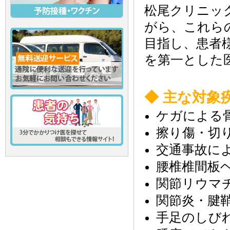
松尾クリニッ
がら、これら
目指し、患者様の生
を第一とした
◆ 主な対象
ケガによる
擦り傷・切
交通事故に
腰椎椎間板
関節リウマ
関節炎・腱
手足のし