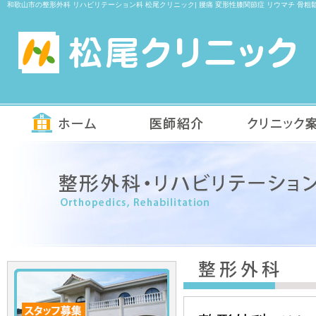
和歌山市の整形外科 リハビリテーション科 松尾クリニック| 腰痛 変形性膝関節症 リウマチ 骨粗