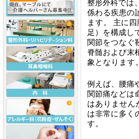
整形外科では
係わる疾患の
ます。 主に
足）を構成し
関節をつなぐ
脊髄および末
象となります
例えば、腰痛
関節痛などは
はありません
は非常に多く
す。